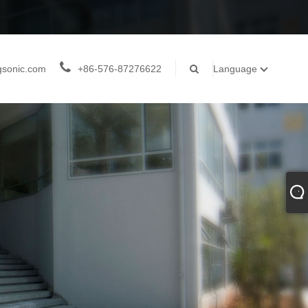
gsonic.com
+86-576-87276622
Language