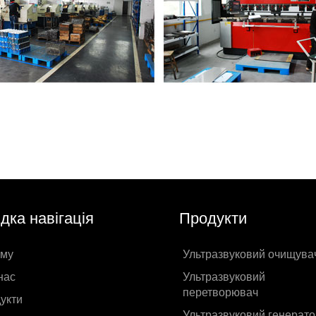
дка навігація
Продукти
му
Ультразвуковий очищува
нас
Ультразвуковий
перетворювач
укти
Ультразвуковий генерато