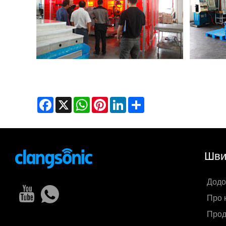
Facebook
X
WhatsApp
Pinterest
LinkedIn
Share
Шви
Додо
Про 
Прод