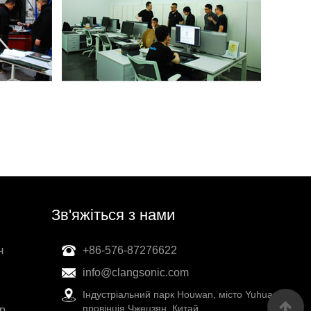
Зв'яжіться з нами
ч
+86-576-87276622
info@clangsonic.com
Індустріальний парк Houwan, місто Yuhuan,
провінція Чжецзян, Китай
р