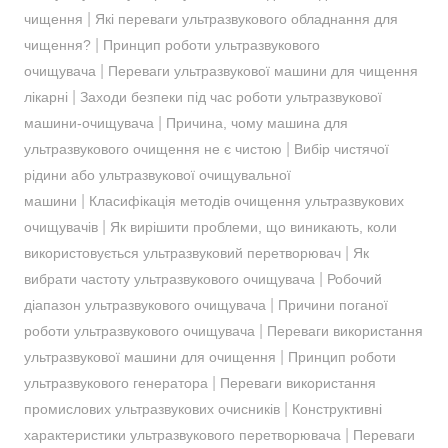
|
чищення
Які переваги ультразвукового обладнання для
|
чищення?
Принцип роботи ультразвукового
|
очищувача
Переваги ультразвукової машини для чищення
|
лікарні
Заходи безпеки під час роботи ультразвукової
|
машини-очищувача
Причина, чому машина для
|
ультразвукового очищення не є чистою
Вибір чистячої
рідини або ультразвукової очищувальної
|
машини
Класифікація методів очищення ультразвукових
|
очищувачів
Як вирішити проблеми, що виникають, коли
|
використовується ультразвуковий перетворювач
Як
|
вибрати частоту ультразвукового очищувача
Робочий
|
діапазон ультразвукового очищувача
Причини поганої
|
роботи ультразвукового очищувача
Переваги використання
|
ультразвукової машини для очищення
Принцип роботи
|
ультразвукового генератора
Переваги використання
|
промислових ультразвукових очисників
Конструктивні
|
характеристики ультразвукового перетворювача
Переваги