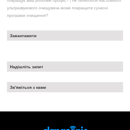
|
покращує ваш робочий процес?
Як технологія настільного
ультразвукового очищувача може покращити сучасні
програми очищення?
Завантажити
Надішліть запит
Зв'яжіться з нами