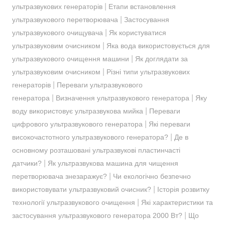
|
ультразвукових генераторів
Етапи встановлення
|
ультразвукового перетворювача
Застосування
|
ультразвукового очищувача
Як користуватися
|
ультразвуковим очисником
Яка вода використовується для
|
ультразвукового очищення машини
Як доглядати за
|
ультразвуковим очисником
Різні типи ультразвукових
|
генераторів
Переваги ультразвукового
|
|
генератора
Визначення ультразвукового генератора
Яку
|
воду використовує ультразвукова мийка
Переваги
|
цифрового ультразвукового генератора
Які переваги
|
високочастотного ультразвукового генератора?
Де в
основному розташовані ультразвукові пластинчасті
|
датчики?
Як ультразвукова машина для чищення
|
перетворювача знезаражує?
Чи екологічно безпечно
|
використовувати ультразвуковий очисник?
Історія розвитку
|
технології ультразвукового очищення
Які характеристики та
|
застосування ультразвукового генератора 2000 Вт?
Що