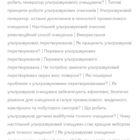
|
робить генератор ультразвукового очищувача?
Типові
|
принципи роботи ультразвукових очисників
Ультразвуковий
генератор: останні досягнення в технології промислового
|
очищення
Настільний ультразвуковий очисник:
|
революційний спосіб очищення
Використання
|
ультразвукових перетворювачів
Як працюють ультразвукові
|
перетворювачі?
Переваги ультразвукових
|
перетворювачів
Переваги ультразвукового
|
перетворювача
Чи потрібно замінити ультразвуковий
|
перетворювач через знос поверхні?
Які поширені
|
проблеми з ультразвуковими перетворювачами?
Як
ультразвукові очищувачі забезпечують ефективні, безпечні
рішення для очищення в галузі промислового, медичного,
|
ювелірного та побутового секторів?
Що робить
|
ультразвукові датчики майбутнім точного очищення?
Чому
настільний ультразвуковий очищувач стає кращим вибором
|
для точного чищення?
Як ультразвукове очищення