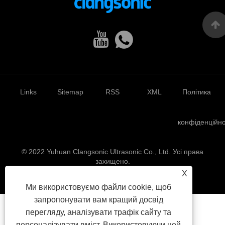
Links
Sitemap
RSS
XML
Політика
конфіденційно
© 2022 Yuhuan Clangsonic Ultrasonic Co., Ltd. Усі права
захищено.
X
Ми використовуємо файли cookie, щоб
запропонувати вам кращий досвід
перегляду, аналізувати трафік сайту та
персоналізувати вміст. Використовуючи цей