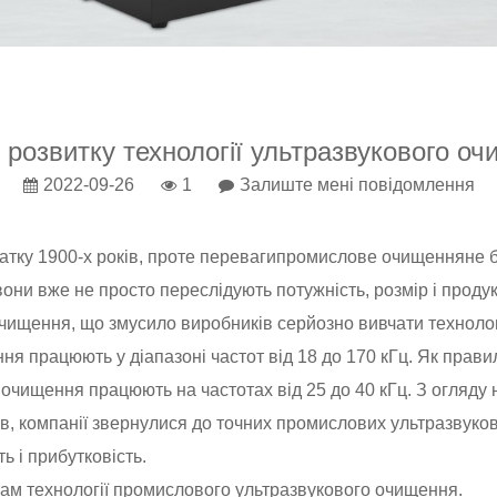
я розвитку технології ультразвукового о
2022-09-26
1
Залиште мені повідомлення
тку 1900-х років, проте переваги
промислове очищення
не 
вони вже не просто переслідують потужність, розмір і продук
очищення, що змусило виробників серйозно вивчати техноло
я працюють у діапазоні частот від 18 до 170 кГц. Як прави
очищення працюють на частотах від 25 до 40 кГц. З огляду 
в, компанії звернулися до точних промислових ультразвуко
 і прибутковість.
там технології промислового ультразвукового очищення.