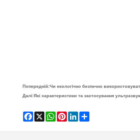
Попередній:
Чи екологічно безпечно використовува
Далі:
Які характеристики та застосування ультразву
Facebook
X
WhatsApp
Pinterest
LinkedIn
Share