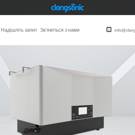
Надішліть запит
Зв'яжіться з нами
info@clan