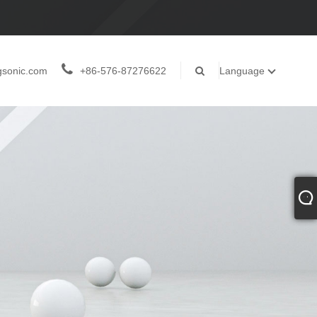
gsonic.com
+86-576-87276622
Language