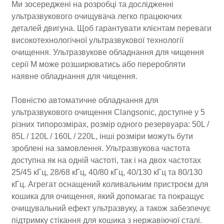
Ми зосереджені на розробці та дослідженні
ультразвукового очищувача легко працюючих
деталей двигуна. Щоб гарантувати клієнтам переваги
високотехнологічної ультразвукової технології
очищення. Ультразвукове обладнання для чищення
серії M може розширюватись або переробляти
наявне обладнання для чищення.
Повністю автоматичне обладнання для
ультразвукового очищення Clangsonic, доступне у 5
різних типорозмірах, розмір одного резервуара: 50L /
85L / 120L / 160L / 220L, інші розміри можуть бути
зроблені на замовлення. Ультразвукова частота
доступна як на одній частоті, так і на двох частотах
25/45 кГц, 28/68 кГц, 40/80 кГц, 40/130 кГц та 80/130
кГц. Агрегат оснащений коливальним пристроєм для
кошика для очищення, який допомагає та покращує
очищувальний ефект ультразвуку, а також забезпечує
підтримку стікання для кошика з нержавіючої сталі.