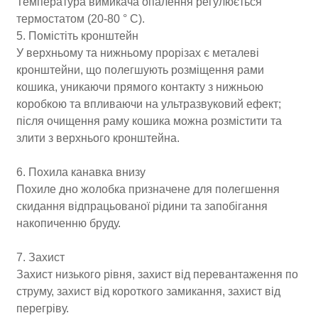
Температура вимикача опалення регулюється
термостатом (20-80 ° C).
5. Помістіть кронштейн
У верхньому та нижньому прорізах є металеві
кронштейни, що полегшують розміщення рами
кошика, уникаючи прямого контакту з нижньою
коробкою та впливаючи на ультразвуковий ефект;
після очищення раму кошика можна розмістити та
злити з верхнього кронштейна.
6. Похила канавка внизу
Похиле дно жолобка призначене для полегшення
скидання відпрацьованої рідини та запобігання
накопиченню бруду.
7. Захист
Захист низького рівня, захист від перевантаження по
струму, захист від короткого замикання, захист від
перегріву.