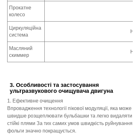
Прокатне
колесо
Циркуляційна
Нео
система
Масляний
Нео
скиммер
3. Особливості та застосування
ультразвукового очищувача двигуна
1. Ефективне очищення
Впровадження технології пікової модуляції, яка може
швидше розщеплювати бульбашки та легко видаляти
стійкі плями За тих самих умов швидкість руйнування
фольги значно покращується.