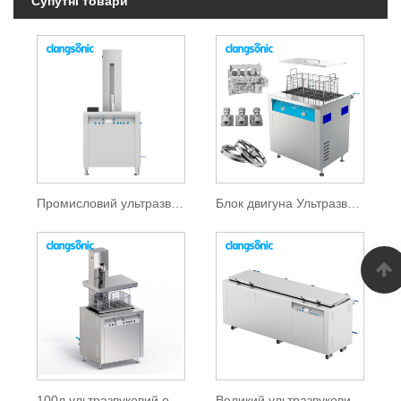
Супутні товари
Промисловий ультразвуковий очищувач
Блок двигуна Ультразвуковий очищувач
100л ультразвуковий очищувач
Великий ультразвуковий очищувач