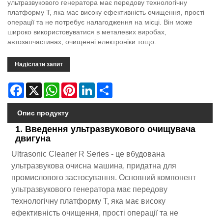
ультразвукового генератора має передову технологічну
платформу T, яка має високу ефективність очищення, прості
операції та не потребує налагодження на місці. Він може
широко використовуватися в металевих виробах,
автозапчастинах, очищенні електроніки тощо.
Надіслати запит
Facebook
X
WhatsApp
Pinterest
LinkedIn
Share
Опис продукту
1. Введення ультразвукового очищувача
двигуна
Ultrasonic Cleaner R Series - це вбудована
ультразвукова очисна машина, придатна для
промислового застосування. Основний компонент
ультразвукового генератора має передову
технологічну платформу T, яка має високу
ефективність очищення, прості операції та не