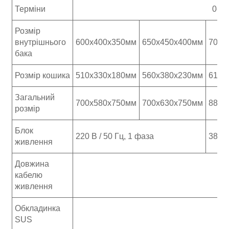
Терміни
0-15
Розмір
внутрішнього
600x400x350мм
650x450x400мм
700x
бака
Розмір кошика
510x330x180мм
560x380x230мм
610x
Загальний
700x580x750мм
700x630x750мм
880x
розмір
Блок
220 В / 50 Гц, 1 фаза
380 В
живлення
Довжина
кабелю
живлення
Обкладинка
SUS