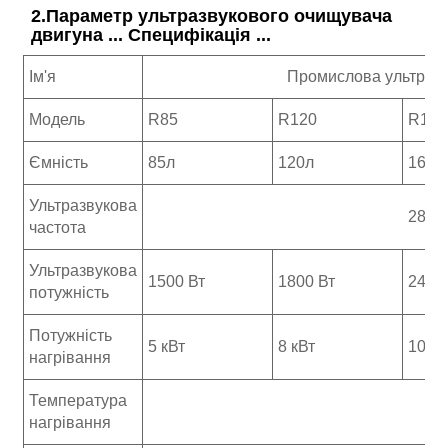
2.Параметр ультразвукового очищувача
двигуна ... Специфікація ...
Ім'я
Промислова ультраз
Модель
R85
R120
R160
Ємність
85л
120л
160л
Ультразвукова
28 кГ
частота
Ультразвукова
1500 Вт
1800 Вт
2400
потужність
Потужність
5 кВт
8 кВт
10 кВ
нагрівання
Температура
нагрівання