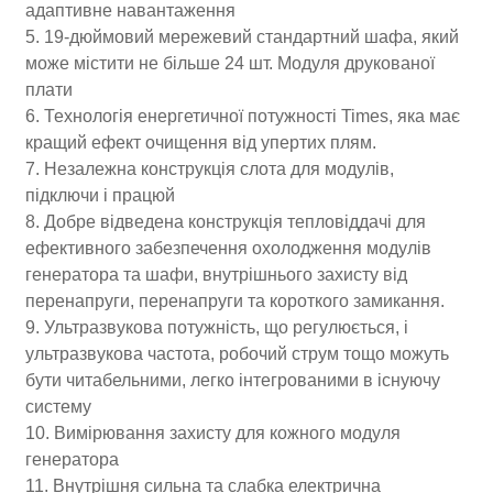
адаптивне навантаження
5. 19-дюймовий мережевий стандартний шафа, який
може містити не більше 24 шт. Модуля друкованої
плати
6. Технологія енергетичної потужності Times, яка має
кращий ефект очищення від упертих плям.
7. Незалежна конструкція слота для модулів,
підключи і працюй
8. Добре відведена конструкція тепловіддачі для
ефективного забезпечення охолодження модулів
генератора та шафи, внутрішнього захисту від
перенапруги, перенапруги та короткого замикання.
9. Ультразвукова потужність, що регулюється, і
ультразвукова частота, робочий струм тощо можуть
бути читабельними, легко інтегрованими в існуючу
систему
10. Вимірювання захисту для кожного модуля
генератора
11. Внутрішня сильна та слабка електрична