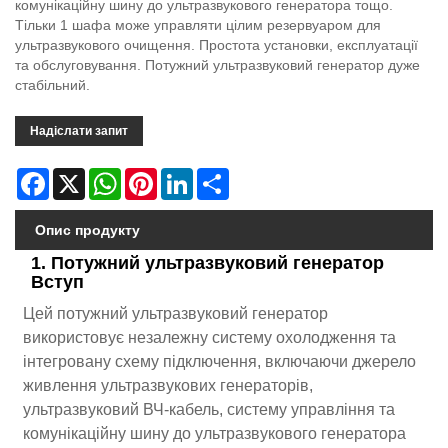
комунікаційну шину до ультразвукового генератора тощо.
Тільки 1 шафа може управляти цілим резервуаром для
ультразвукового очищення. Простота установки, експлуатації
та обслуговування. Потужний ультразвуковий генератор дуже
стабільний.
Надіслати запит
Facebook
X
WhatsApp
Pinterest
LinkedIn
Share
Опис продукту
1. Потужний ультразвуковий генератор
Вступ
Цей потужний ультразвуковий генератор
використовує незалежну систему охолодження та
інтегровану схему підключення, включаючи джерело
живлення ультразвукових генераторів,
ультразвуковий ВЧ-кабель, систему управління та
комунікаційну шину до ультразвукового генератора