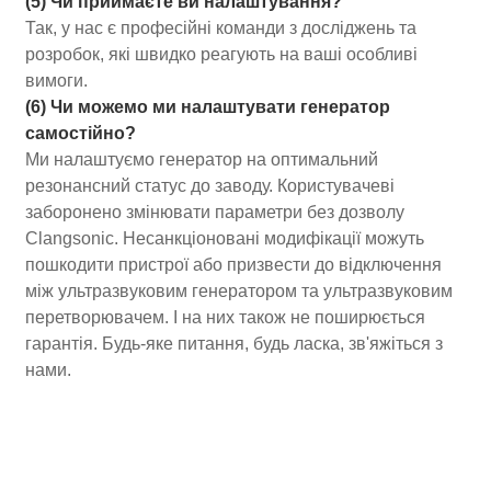
(5) Чи приймаєте ви налаштування?
Так, у нас є професійні команди з досліджень та
розробок, які швидко реагують на ваші особливі
вимоги.
(6) Чи можемо ми налаштувати генератор
самостійно?
Ми налаштуємо генератор на оптимальний
резонансний статус до заводу. Користувачеві
заборонено змінювати параметри без дозволу
Clangsonic. Несанкціоновані модифікації можуть
пошкодити пристрої або призвести до відключення
між ультразвуковим генератором та ультразвуковим
перетворювачем. І на них також не поширюється
гарантія. Будь-яке питання, будь ласка, зв'яжіться з
нами.