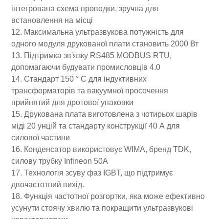
інтегрована схема проводки, зручна для
встановлення на місці
12. Максимальна ультразвукова потужність для
одного модуля друкованої плати становить 2000 Вт
13. Підтримка зв'язку RS485 MODBUS RTU,
допомагаючи будувати промисловців 4.0
14. Стандарт 150 ° C для індуктивних
трансформаторів та вакуумної просочення
прийнятий для дротової упаковки
15. Друкована плата виготовлена ​​з чотирьох шарів
міді 20 унцій та стандарту конструкції 40 А для
силової частини
16. Конденсатор використовує WIMA, бренд TDK,
силову трубку Infineon 50A
17. Технологія зсуву фаз IGBT, що підтримує
двочастотний вихід.
18. Функція частотної розгортки, яка може ефективно
усунути стоячу хвилю та покращити ультразвукові