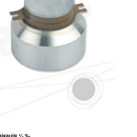
фікація ¼ ‰