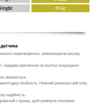
 датчика
стичного перетворення, забезпечуючи високу
ії. Завдяки кріпленню на болтах покращено
тно змінюється.
плітудну лінійність. Нижчий резонансний опір,
ку надійність.
керамічній стружці, щоб уникнути теплових