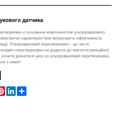
вукового датчика
ретворювач є основним компонентом ультразвукового
араметричні характеристики визначають ефективність
ладу. Ультразвуковий перетворювач - це часто
сендвіч-перетворювач на додаток до магнітострикційної
 хочете дізнатися ціну на ультразвуковий перетворювач,
ься з нами!
atsApp
Pinterest
LinkedIn
Share