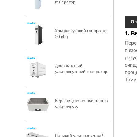
генератор
Оп
Ультразвуковий генератор
1. В
20 кГц
Перет
п’єзо
резул
очищу
Двочастотний
ультразвуковий генератор
проце
Тому
Керівництво по очищенню
ультразвуку
Великий ультразвуковий