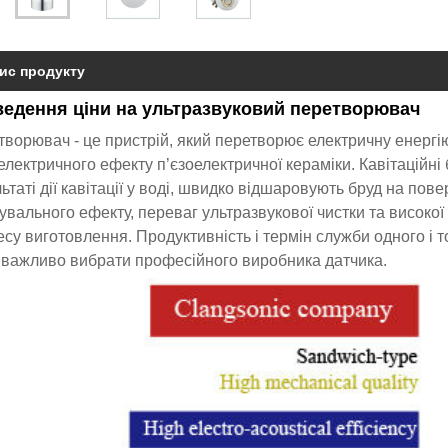
ис продукту
ведення ціни на ультразвуковий перетворювач
ворювач - це пристрій, який перетворює електричну енергію
електричного ефекту п’єзоелектричної кераміки. Кавітаційн
ьтаті дії кавітації у воді, швидко відшаровують бруд на пов
вального ефекту, переваг ультразвукової чистки та високої 
су виготовлення. Продуктивність і термін служби одного і т
 важливо вибрати професійного виробника датчика.