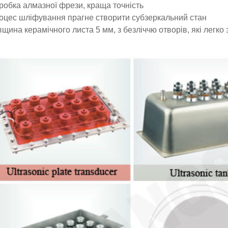
робка алмазної фрези, краща точність
роцес шліфування прагне створити субзеркальний стан
вщина керамічного листа 5 мм, з безліччю отворів, які легко