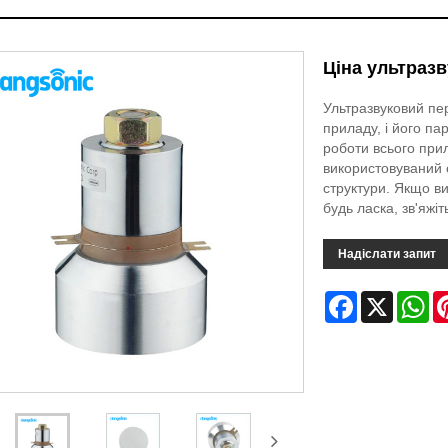
Ціна ультраз
Ультразвуковий пе
приладу, і його п
роботи всього при
використовуваний 
структури. Якщо ви
будь ласка, зв'яжіт
Надіслати запит
Facebook
X
Wh