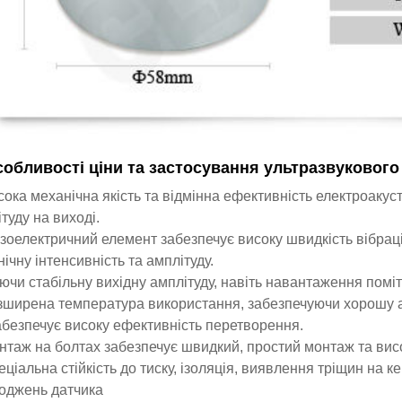
собливості ціни та застосування ультразвукового
сока механічна якість та відмінна ефективність електроаку
туду на виході.
єзоелектричний елемент забезпечує високу швидкість вібрац
ічну інтенсивність та амплітуду.
ючи стабільну вихідну амплітуду, навіть навантаження помі
зширена температура використання, забезпечуючи хорошу ам
абезпечує високу ефективність перетворення.
нтаж на болтах забезпечує швидкий, простий монтаж та висо
еціальна стійкість до тиску, ізоляція, виявлення тріщин на 
оджень датчика