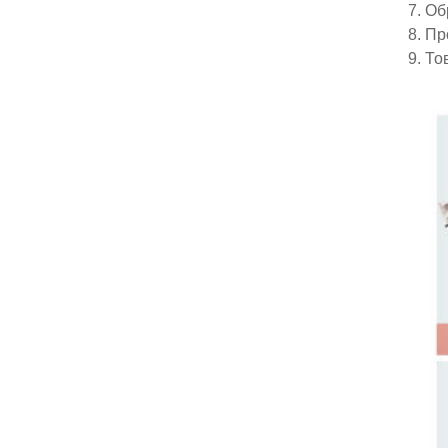
7. Об
8. П
9. То