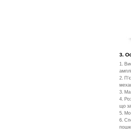
3. О
1. Ви
амплі
2. П'
механ
3. Ма
4. Ро
що з
5. Мо
6. Сп
пошк