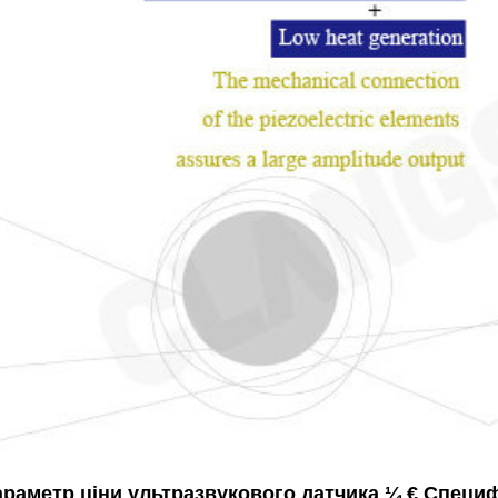
араметр ціни ультразвукового датчика ¼ € Специ